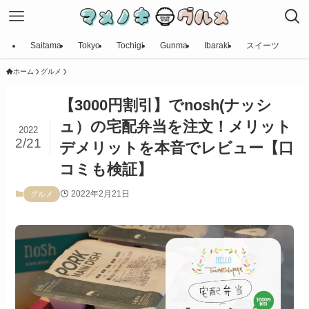
Saitama
Tokyo
Tochigi
Gunma
Ibaraki
スイーツ
ホーム
グルメ
【3000円割引】でnosh(ナッシ
ュ）の宅配弁当を注文！メリット
2022
2/21
デメリットを本音でレビュー【口
コミも検証】
2022年2月21日
グルメ