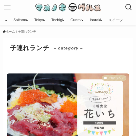
Saitama
Tokyo
Tochigi
Gunma
Ibaraki
スイーツ
ホーム
子連れランチ
子連れランチ
– category –
子連れランチ