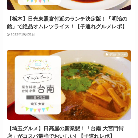
【栃木】日光東照宮付近のランチ決定版！「明治の
館」で絶品オムレツライス！【子連れグルメレポ】
2022年10月31日
子連れランチ
【埼玉グルメ】日高屋の新業態！「台南 大宮門街
店」がコスパ最強でおいしい! 【子連れレポ】