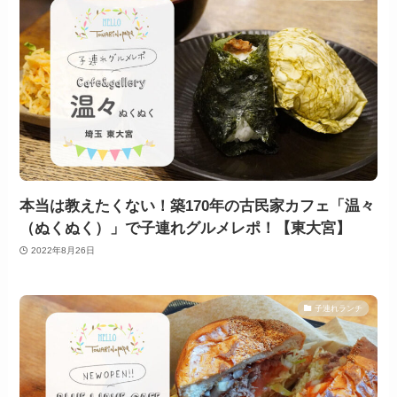
本当は教えたくない！築170年の古民家カフェ「温々
（ぬくぬく）」で子連れグルメレポ！【東大宮】
2022年8月26日
子連れランチ