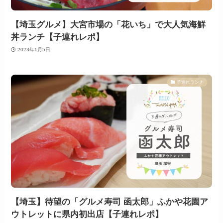
【埼玉グルメ】大宮市場の「花いち」で大人気海鮮
丼ランチ【子連れレポ】
2023年1月5日
子連れランチ
【埼玉】待望の「グルメ寿司 函太郎」ふかや花園ア
ウトレットに県内初出店【子連れレポ】