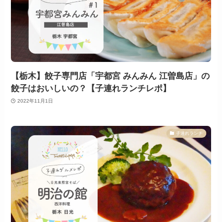
【栃木】餃子専門店「宇都宮 みんみん 江曽島店」の
餃子はおいしいの？【子連れランチレポ】
2022年11月1日
子連れランチ