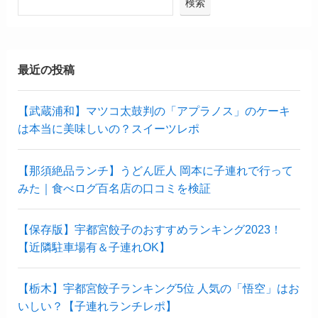
検索
最近の投稿
【武蔵浦和】マツコ太鼓判の「アプラノス」のケーキ
は本当に美味しいの？スイーツレポ
【那須絶品ランチ】うどん匠人 岡本に子連れで行って
みた｜食べログ百名店の口コミを検証
【保存版】宇都宮餃子のおすすめランキング2023！
【近隣駐車場有＆子連れOK】
【栃木】宇都宮餃子ランキング5位 人気の「悟空」はお
いしい？【子連れランチレポ】