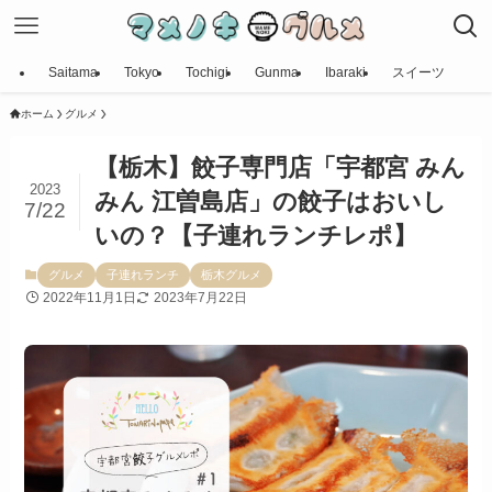
Saitama
Tokyo
Tochigi
Gunma
Ibaraki
スイーツ
ホーム
グルメ
【栃木】餃子専門店「宇都宮 みん
2023
みん 江曽島店」の餃子はおいし
7/22
いの？【子連れランチレポ】
グルメ
子連れランチ
栃木グルメ
2022年11月1日
2023年7月22日