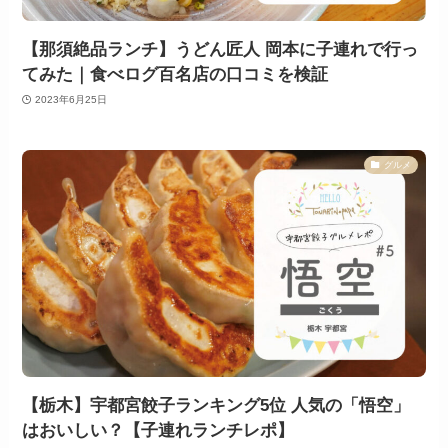
【那須絶品ランチ】うどん匠人 岡本に子連れで行っ
てみた｜食べログ百名店の口コミを検証
2023年6月25日
グルメ
【栃木】宇都宮餃子ランキング5位 人気の「悟空」
はおいしい？【子連れランチレポ】