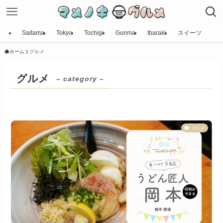
Saitama
Tokyo
Tochigi
Gunma
Ibaraki
スイーツ
ホーム
グルメ
グルメ
– category –
グルメ