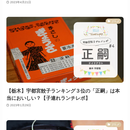
2023年4月21日
グルメ
【栃木】宇都宮餃子ランキング３位の「正嗣」は本
当においしい？【子連れランチレポ】
2023年1月29日
グルメ