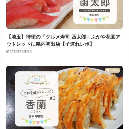
【埼玉】待望の「グルメ寿司 函太郎」ふかや花園ア
ウトレットに県内初出店【子連れレポ】
2022年12月29日
グルメ