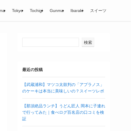
ama
Tokyo
Tochigi
Gunma
Ibaraki
スイーツ
検索
最近の投稿
【武蔵浦和】マツコ太鼓判の「アプラノス」
のケーキは本当に美味しいの？スイーツレポ
【那須絶品ランチ】うどん匠人 岡本に子連れ
で行ってみた｜食べログ百名店の口コミを検
証