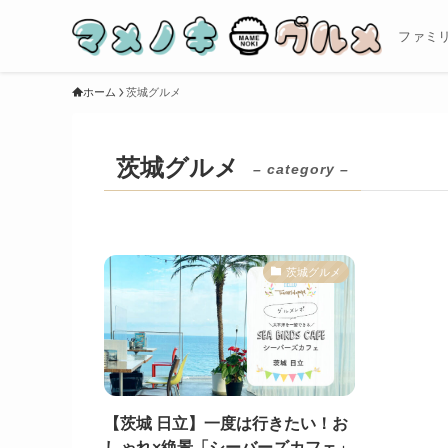
ファミ
ホーム
茨城グルメ
茨城グルメ
– category –
茨城グルメ
【茨城 日立】一度は行きたい！お
しゃれ×絶景「シーバーズカフェ」